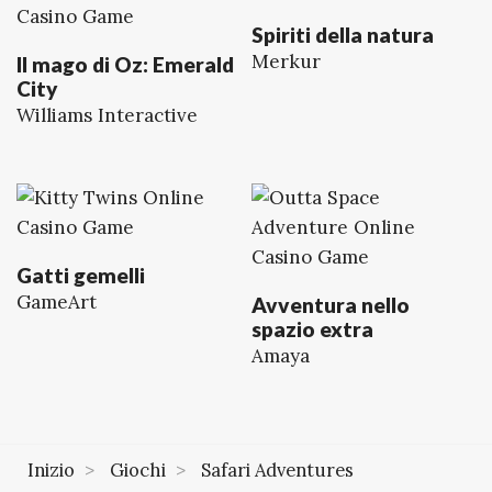
Gioca per
Spiriti della natura
Merkur
Gioca per
Il mago di Oz: Emerald
davvero
City
davvero
Williams Interactive
Play for Real
Gatti gemelli
GameArt
Gioca per
Avventura nello
spazio extra
davvero
Amaya
Inizio
Giochi
Safari Adventures