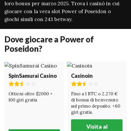
loro bonus per marzo 2025. Trova i casinò in cui
giocare con la vera slot Power of Poseidon o
giochi simili con 243 betway.
Dove giocare a Power of
Poseidon?
SpinSamurai Casino
Casinoin
Ottieni oltre $2000 +
Fino a 1 BTC o 2.270 €
100 giri gratis
di bonus di benvenuto
sul primo deposito. +60
giri gratis.
Visita al