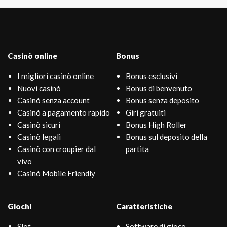
Casinò online
Bonus
I migliori casinò online
Bonus esclusivi
Nuovi casinò
Bonus di benvenuto
Casinò senza account
Bonus senza deposito
Casinò a pagamento rapido
Giri gratuiti
Casinò sicuri
Bonus High Roller
Casinò legali
Bonus sul deposito della
Casinò con croupier dal
partita
vivo
Casinò Mobile Friendly
Giochi
Caratteristiche
Slot
Software di gioco