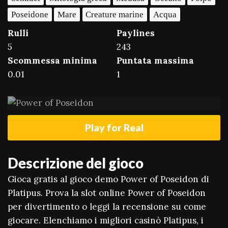
Poseidone
Mare
Creature marine
Acqua
Rulli
Paylines
5
243
Scommessa minima
Puntata massima
0.01
1
Play for Real
Descrizione del gioco
Gioca gratis al gioco demo Power of Poseidon di
Platipus. Prova la slot online Power of Poseidon
per divertimento o leggi la recensione su come
giocare. Elenchiamo i migliori casinò Platipus, i