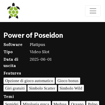
Power of Poseidon
Software
Platipus
Tipo
Video Slot
Data di
2025-06-01
uscita
Features
Opzione di gioco automatico
Gioco bonus
Giri gratuiti
Simbolo Scatter
Simbolo Wild
Temi
Semidei
Mitologia greca
Medusa
Oceano
Polpo