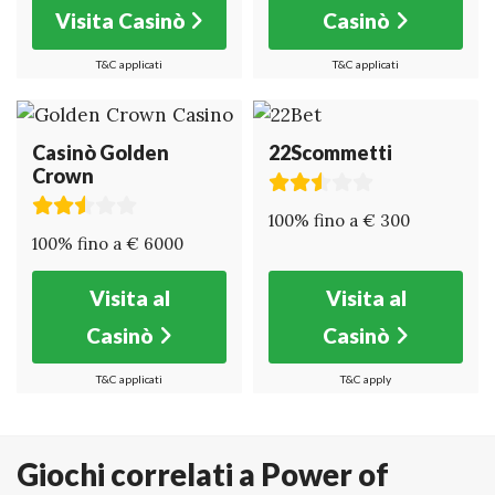
Visita Casinò
Casinò
T&C applicati
T&C applicati
Casinò Golden
22Scommetti
Crown
100% fino a € 300
100% fino a € 6000
Visita al
Visita al
Casinò
Casinò
T&C applicati
T&C apply
Giochi correlati a Power of